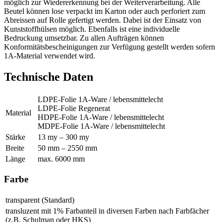
möglich zur Wiedererkennung bei der Weiterverarbeitung. Alle
Beutel können lose verpackt im Karton oder auch perforiert zum
Abreissen auf Rolle gefertigt werden. Dabei ist der Einsatz von
Kunststoffhülsen möglich. Ebenfalls ist eine individuelle
Bedruckung umsetzbar. Zu allen Aufträgen können
Konformitätsbescheinigungen zur Verfügung gestellt werden sofern
1A-Material verwendet wird.
Technische Daten
LDPE-Folie 1A-Ware / lebensmittelecht
LDPE-Folie Regenerat
Material
HDPE-Folie 1A-Ware / lebensmittelecht
MDPE-Folie 1A-Ware / lebensmittelecht
Stärke
13 my – 300 my
Breite
50 mm – 2550 mm
Länge
max. 6000 mm
Farbe
transparent (Standard)
transluzent mit 1% Farbanteil in diversen Farben nach Farbfächer
(z.B. Schulman oder HKS)