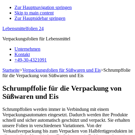
Zur Hauptnavigation springen
Skip to main content
Zur
Zur Hauptsidebar springen
Datenschutzerklärung
Annehmen
Lebensmittelfolien 24
Verpackungsfolien für Lebensmittel
Unternehmen
Kontakt
+49-30-4321091
Startseite
>
Verpackungsfolien für Süßwaren und Eis
>
Schrumpffolie
für die Verpackung von Süßwaren und Eis
Schrumpffolie für die Verpackung von
Süßwaren und Eis
Schrumpffolien werden immer in Verbindung mit einem
Verpackungsautomaten eingesetzt. Dadurch werden ihre Produkte
schnell und sicher automatisch geschützt und verpackt. Sie erhalten
unsere Folien in verschiedenen Variationen. Von der
Verkaufsverpackung bis zum Verpacken von Halbfertigprodukten ist